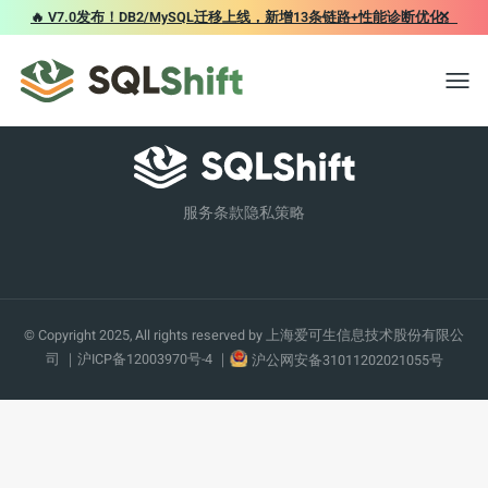
×
🔥 V7.0发布！DB2/MySQL迁移上线，新增13条链路+性能诊断优化。
Toggl
服务条款
隐私策略
© Copyright 2025, All rights reserved by
上海爱可生信息技术股份有限公
司
｜
沪ICP备12003970号-4
｜
沪公网安备31011202021055号