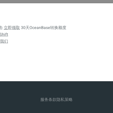
点击
立即领取
30天OceanBase转换额度
hift
我们
服务条款
隐私策略