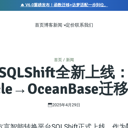
🔥 V6.0重磅发布！函数迁移+达梦适配一步到位。
首页
博客
新闻
定价
联系我们
首页
新闻
SQLShift全新上线
cle→OceanBase
2025年4月29日
方言智能转换平台SQLShift正式上线。作为