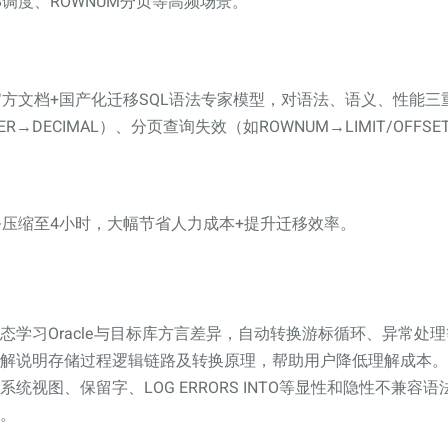
OB调度、ROWNUM分页等高频场景。
ase官方文档+国产化迁移SQL语法专家模型，对语法、语义、性能
R→DECIMAL）、分页查询失效（如ROWNUM→LIMIT/OFF
务压缩至4小时，大幅节省人力成本+提升迁移效率。
态学习Oracle与目标库方言差异，自动转换游标循环、异常处
解说明存储过程逻辑链路及转换原理，帮助用户降低理解成本。
系统视图、保留字、LOG ERRORS INTO等显性和隐性不兼容
。