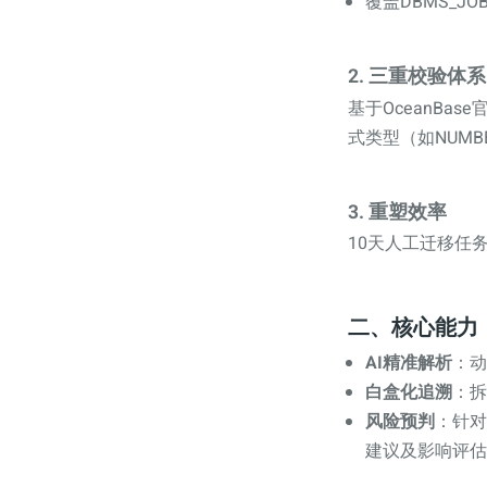
覆盖DBMS_J
2.
三重校验体系
基于OceanB
式类型（如NUMBE
3.
重塑效率
10天人工迁移任
二、核心能力
AI精准解析
：动
白盒化追溯
：拆
风险预判
：针对
建议及影响评估