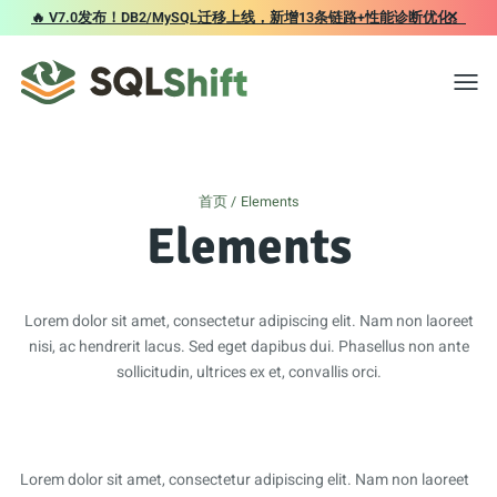
×
🔥 V7.0发布！DB2/MySQL迁移上线，新增13条链路+性能诊断优化。
Toggl
首页
Elements
Elements
Lorem dolor sit amet, consectetur adipiscing elit. Nam non laoreet
nisi, ac hendrerit lacus. Sed eget dapibus dui. Phasellus non ante
sollicitudin, ultrices ex et, convallis orci.
Lorem dolor sit amet, consectetur adipiscing elit. Nam non laoreet