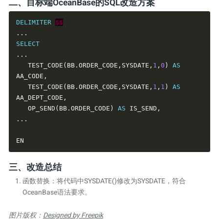
二、目标端OceanBase的SQL改造方案
DELIMITER
$$
SELECT
   TEST_CODE(BB.ORDER_CODE,SYSDATE,
1
,
0
) 
AS
   TEST_CODE(BB.ORDER_CODE,SYSDATE,
1
,
1
) 
AS
   OP_SEND(BB.ORDER_CODE) 
AS
三、改造总结
函数替换：将代码中SYSDATE()修改为SYSDATE，符合
OceanBase语法要求。
图片版权：
Designed by Freepik