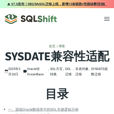
×
🔥 V7.0发布！DB2/MySQL迁移上线，新增13条链路+性能诊断优化。
Toggl
首页
博客
SYSDATE兼容性适配
2025年3
Oracle转
SQL方言
DDL
非表对象
SYSDATE函
月26日
OceanBase
转换
迁移
迁移
数迁移
目录
一、源端Oracle数据库中的SQL关键逻辑示例