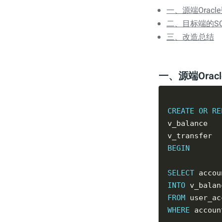
一、源端Orac
二、目标端的S
三、改造总结
一、源端Ora
CREATE
OR
RE
v_balance   
v_transfer  
BEGIN
SELECT
INTO
FROM
WHERE
 accoun