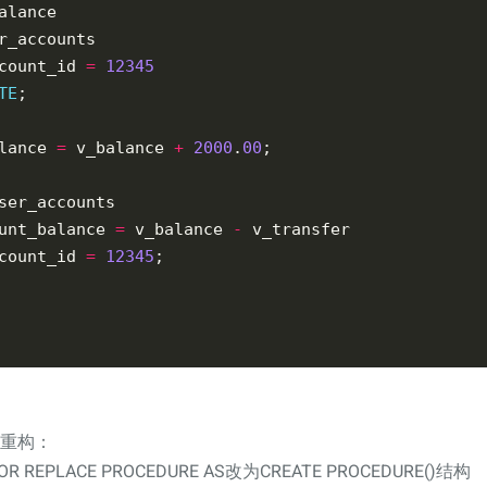
count_id 
=
12345
TE
lance 
=
 v_balance 
+
2000
.
00
unt_balance 
=
 v_balance 
-
count_id 
=
12345
构重构：
OR REPLACE PROCEDURE AS改为CREATE PROCEDURE()结构