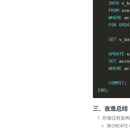
INTO
FROM
WHERE
 ac
FOR
UPDA
SET
 v_ba
UPDATE
SET
 acco
WHERE
 ac
COMMIT
END
三、改造总结
​存储过程架
将CREATE 