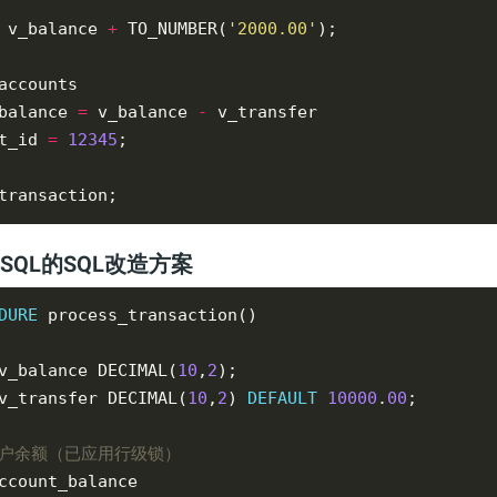
 v_balance 
+
 TO_NUMBER(
'2000.00'
balance 
=
 v_balance 
-
t_id 
=
12345
SQL的SQL改造方案
DURE
v_balance DECIMAL(
10
,
2
v_transfer DECIMAL(
10
,
2
) 
DEFAULT
10000
.
00