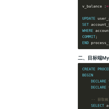
v_balance :
=
UPDATE
SET
 account_
WHERE
 accoun
COMMIT
END
二、目标端My
CREATE
PROCE
BEGIN
DECLARE
 
DECLARE
 
SELECT